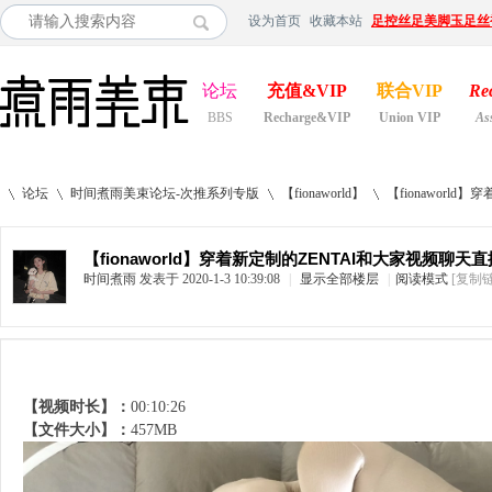
设为首页
收藏本站
足控丝足美脚玉足丝
论坛
充值&VIP
联合VIP
Re
BBS
Recharge&VIP
Union VIP
As
论坛
时间煮雨美束论坛-次推系列专版
【fionaworld】
【fionaworld
【fionaworld】穿着新定制的ZENTAI和大家视频聊天直
时间煮雨
发表于 2020-1-3 10:39:08
|
显示全部楼层
|
阅读模式
[复制
»
›
›
›
【视频时长】：
00:10:26
【文件大小】：
457MB