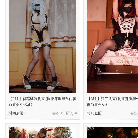
【RLL】优菈泳装拘束{拘束开腿黑丝内裤
【RLL】狂三拘束{拘束开腿黑
放置振动抹油}
裤放置振动}
时间煮雨
喜欢: 0 回复:
0
时间煮雨
喜欢: