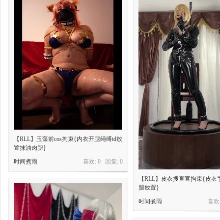
【RLL】玉藻前cos拘束{内衣开腿绳缚td放
置抹油肉腿}
时间煮雨
喜欢: 0 回复:
0
【RLL】皮衣搜查官拘束{皮衣
腿放置}
时间煮雨
喜欢: