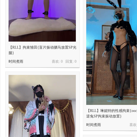
【RLL】拘束雏田{盲片振动驷马放置SP光
腿}
时间煮雨
喜欢: 0 回复:
0
【RLL】琳妮特的性感拘束{oo
逆兔SP拘束振动放置}
时间煮雨
喜欢: