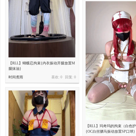
【RLL】蝴蝶忍拘束{内衣振动开腿放置M
腿抹油}
时间煮雨
喜欢: 0 回复:
0
【RLL】玛奇玛的拘束（白色
{OC白丝驷马振动放置SP口球}