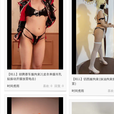
【RLL】胡腾赛车服拘束2{皮衣单腿吊乳
贴振动开腿放置电击}
【RLL】切西娅拘束{抹油拘束
置}
时间煮雨
喜欢: 0 回复:
0
时间煮雨
喜欢: