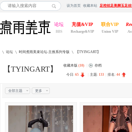
设为首页
收藏本站
足控丝足美脚玉足丝
论坛
充值&VIP
联合VIP
Re
BBS
Recharge&VIP
Union VIP
As
论坛
时间煮雨美束论坛-主推系列专版
【TYINGART】
收藏本版
(
10
)
|
存档
【TYINGART】
今日:
65
|
主题:
133
|
排名:
44
»
›
›
全部主题
更多