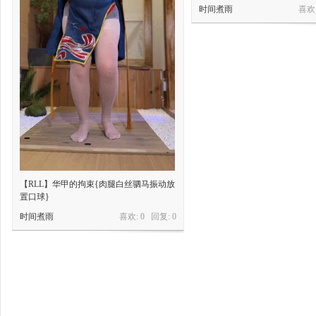
时间煮雨
喜欢:
【RLL】华甲的拘束{肉腿白丝驷马振动放
置口球}
时间煮雨
喜欢: 0 回复:
0