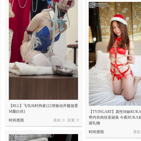
【RLL】飞鸟马时拘束{口球振动开腿放置
M腿白丝}
【TYINGART】真性M妹RUK
带内衣肉丝圣诞装 今夜RUKA
时间煮雨
喜欢: 0 回复:
0
诞礼物
时间煮雨
喜欢: